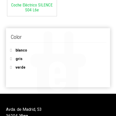
Coche Eléctrico SILENCE
hijo
S04 L6e
Alquiler
Nosotros
Expandir
Color
el
menú
AYUDAS
blanco
hijo
Expandir
gris
el
verde
menú
Contacto
hijo
Avda. de Madrid, 53
36204,
Vigo